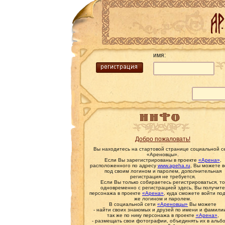
имя:
Добро пожаловать!
Вы находитесь на стартовой странице социальной с
«Ареновцы».
Если Вы зарегистрированы в проекте
«Арена»
,
расположенного по адресу
www.apeha.ru
, Вы можете 
под своим логином и паролем, дополнительная
регистрация не требуется.
Если Вы только собираетесь регистрироваться, то
одновременно с регистрацией здесь, Вы получите
персонажа в проекте
«Арена»
, куда сможете войти по
же логином и паролем.
В социальной сети
«Ареновцы»
Вы можете
- найти своих знакомых и друзей по имени и фамилии
так же по нику персонажа в проекте
«Арена»
,
- размещать свои фотографии, объединять их в альб