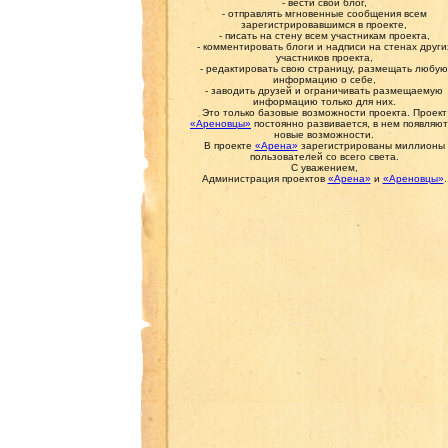
- вести свой блог,
- отправлять мгновенные сообщения всем
зарегистрировавшимся в проекте,
- писать на стену всем участникам проекта,
- комментировать блоги и надписи на стенах други
участников проекта,
- редактировать свою страницу, размещать любую
информацию о себе,
- заводить друзей и ограничивать размещаемую
информацию только для них.
Это только базовые возможности проекта. Проект
«Ареновцы»
постоянно развивается, в нем появляют
новые возможности.
В проекте
«Арена»
зарегистрированы миллионы
пользователей со всего света.
С уважением,
Администрация проектов
«Арена»
и
«Ареновцы»
.