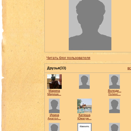
Читать блог пользователя
Друзья(33)
в
Марина
Володи...
Маришк...
Голинс...
Ирина
Катюша
Анатол...
Юмагуж...