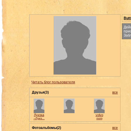
Butt
Дей
при
Забл
Читать блог пользователя
Друзья(3)
все
Луизка
volvo
--Луиз...
nom
Фотоальбомы(2)
все