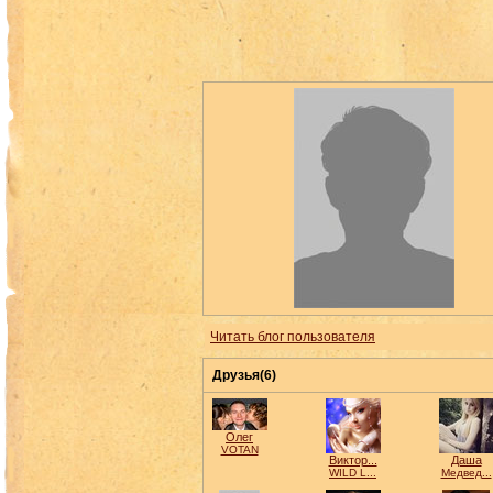
Читать блог пользователя
Друзья(6)
Олег
VOTAN
Виктор...
Даша
WILD L...
Медвед...