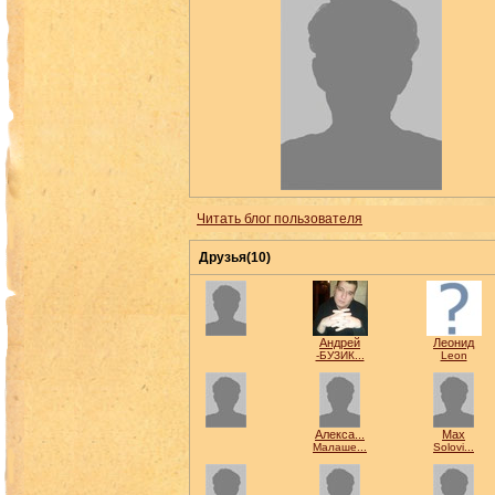
Читать блог пользователя
Друзья(10)
Андрей
Леонид
-БУЗИК...
Leon
Алекса...
Max
Малаше...
Solovi...