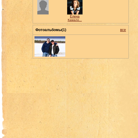
Елена
Камало...
Фотоальбомы(1)
все