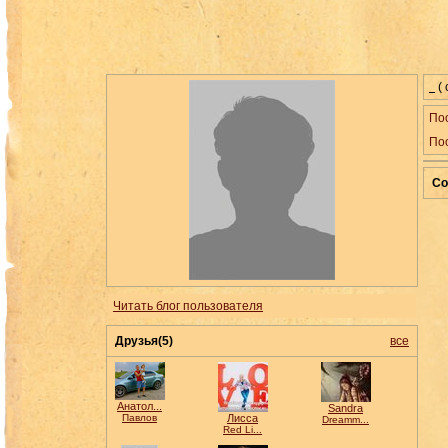
(
Пос
По
Со
Читать блог пользователя
Друзья(5)
все
Анатол...
Sandra
Павлов
Лисса
Dreamm...
Red Li...