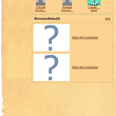
Сергий
Андрей
Синий ...
Алекса...
Балясо...
Иний
Фотоальбомы(2)
все
Мои фотографии
Мои фотографии