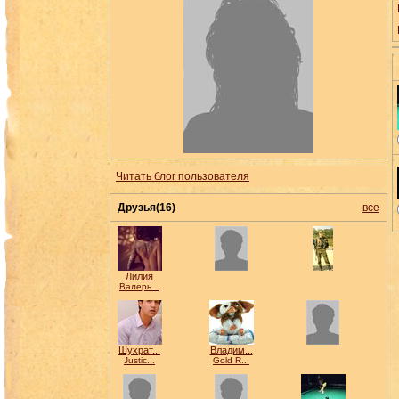
Читать блог пользователя
Друзья(16)
все
Лилия
Валерь...
Шухрат...
Владим...
Justic...
Gold R...