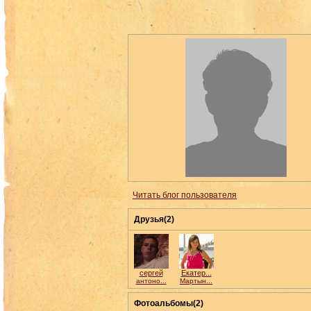
Читать блог пользователя
Друзья(2)
сергей
Екатер...
антоно...
Мартын...
Фотоальбомы(2)