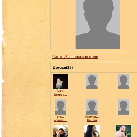
Читать блог пользователя
Друзья(29)
Vika
Егоров...
влад
Алексе...
жукави...
Кашин