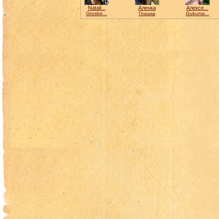
Natali...
Аленка
Алексе...
Grosbe...
Глашка
Gukuma...