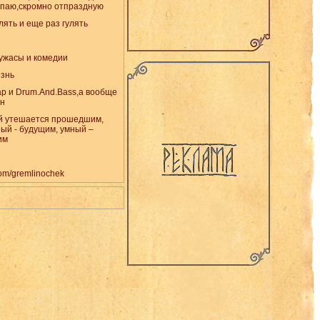
апаю,скромно отпраздную
улять и еще раз гулять
 ужасы и комедии
изнь
ap и Drum.And.Bass,а вообще
ан
й утешается прошедшим,
ый - будущим, умный –
им
.com/gremlinochek