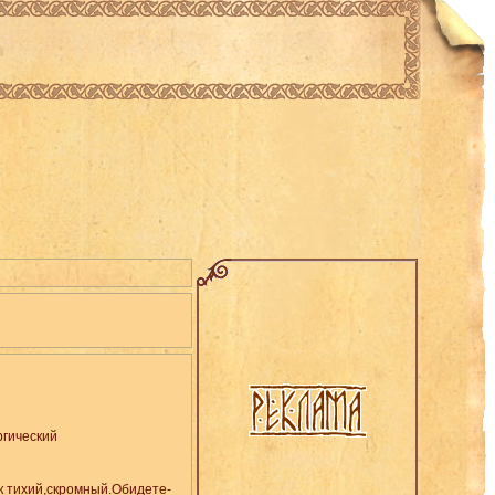
гический
к тихий,скромный.Обидете-