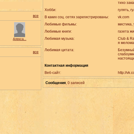
тихо зак
Хобби:
гулять, г
все
В каких соц. сетях зарегистрированы:
vk.com
Любимые фильмы:
мистика,
Любимые книги:
газета ж
Любимая музыка:
Club & R
Алекса...
я мелом
Любимая цитата:
Безумны
все
слабоумн
настоящ
Контактная информация
Веб-сайт:
http://vk
Сообщения
, 0
записей