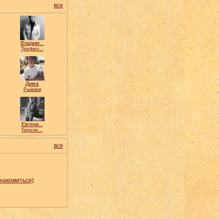
все
Владим...
Трефил...
Дима
Рыжков
Евгени...
Гороле...
все
накомиться)