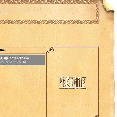
ница
А)
приостановлено
4 14:03:44 2016].