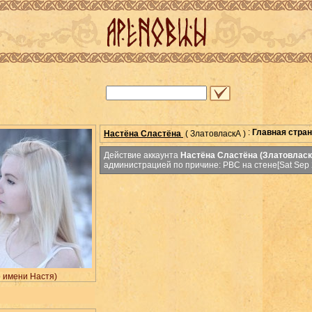
:
Главная стра
Настёна Сластёна
( ЗлатовласкА )
Действие аккаунта
Настёна Сластёна (Златовласк
администрацией по причине: РВС на стене[Sat Sep 2
о имени Настя)