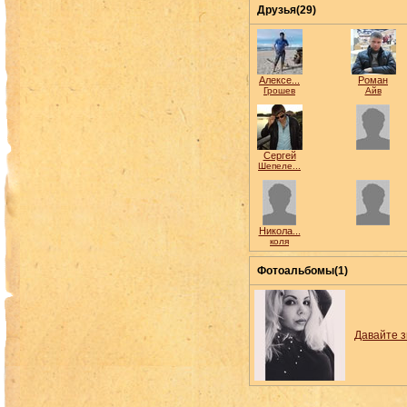
Друзья(29)
Алексе...
Роман
Грошев
Айв
Сергей
Шепеле...
Никола...
коля
Фотоальбомы(1)
Давайте з