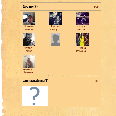
Друзья(7)
все
Ксения
Рустам
кому н...
Ксения
Кадыро...
тот зн...
Alexan...
Даша
Goldsc...
Романо...
Алекса...
Шамани...
Фотоальбомы(1)
все