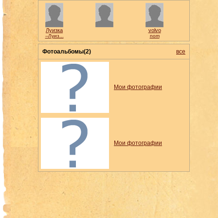
Луизка
volvo
--Луиз...
nom
Фотоальбомы(2)
все
Мои фотографии
Мои фотографии