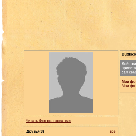
Buttkic
Действи
приоста
сам себ
Мои фо
Мои фо
Читать блог пользователя
Друзья(3)
все