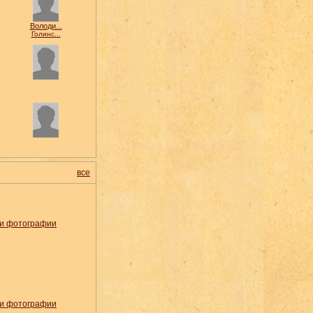
Володи...
Голинс...
все
и фотографии
и фотографии