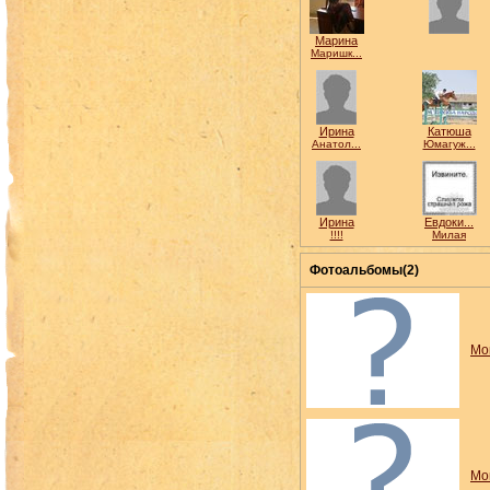
Марина
Маришк...
Ирина
Катюша
Анатол...
Юмагуж...
Ирина
Евдоки...
!!!!
Милая
Фотоальбомы(2)
Мо
Мо