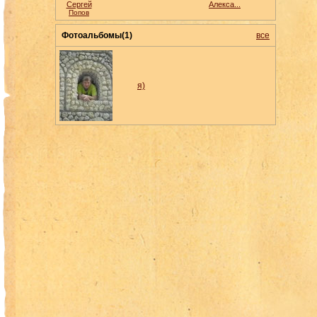
Сергей
Алекса...
Попов
Фотоальбомы(1)
все
я)